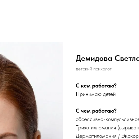
Демидова Светл
детский психолог
С кем работаю?
Принимаю детей
С чем работаю?
обсессивно-компульсивно
Трихотилломания (вырыван
Дерматиломания / Экскор