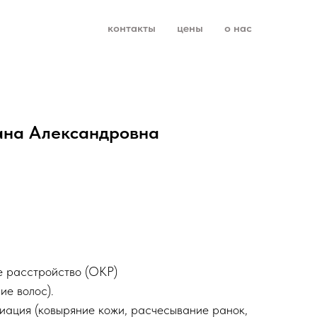
контакты
цены
о нас
ана Александровна
е расстройство (ОКР)
ие волос).
иация (ковыряние кожи, расчесывание ранок,