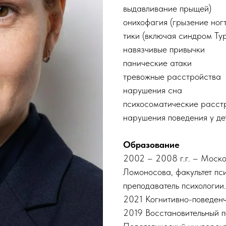
выдавливание прыщей)
онихофагия (грызение ногт
тики (включая синдром Тур
навязчивые привычки
панические атаки
тревожные расстройства
нарушения сна
психосоматические расст
нарушения поведения у де
Образование
2002 – 2008 г.г. – Моско
Ломоносова, факультет пси
преподаватель психологи
2021 Когнитивно-поведенч
2019 Восстановительный п