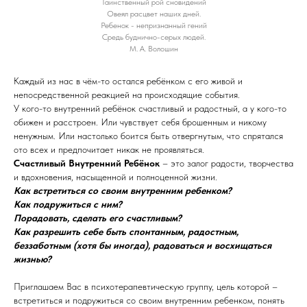
Таинственный рой сновидений
Овеял расцвет наших дней.
Ребенок - непризнанный гений
Средь буднично-серых людей.
М. А. Волошин
Каждый из нас в чём-то остался ребёнком с его живой и
непосредственной реакцией на происходящие события.
У кого-то внутренний ребёнок счастливый и радостный, а у кого-то
обижен и расстроен. Или чувствует себя брошенным и никому
ненужным. Или настолько боится быть отвергнутым, что спрятался
ото всех и предпочитает никак не проявляться.
Счастливый Внутренний Ребёнок
– это залог радости, творчества
и вдохновения, насыщенной и полноценной жизни.
Как встретиться со своим внутренним ребенком?
Как подружиться с ним?
Порадовать, сделать его счастливым?
Как разрешить себе быть спонтанным, радостным,
беззаботным (хотя бы иногда), радоваться и восхищаться
жизнью?
Приглашаем Вас в психотерапевтическую группу, цель которой –
встретиться и подружиться со своим внутренним ребенком, понять