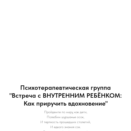
Психотерапевтическая группа
"Встреча с ВНУТРЕННИМ РЕБЁНКОМ:
Как приручить вдохновение"
Пройдемте по миру, как дети,
Полюбим шуршанье осок,
И терпкость прошедших столетий,
И едкого знания сок.