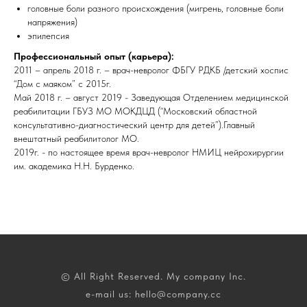
головные боли разного происхождения (мигрень, головные боли
напряжения)
эпилепсия
Профессиональный опыт (карьера):
2011 – апрель 2018 г. – врач-невролог ФБГУ РДКБ /детский хоспис
“Дом с маяком” с 2015г.
Май 2018 г. – август 2019 - Заведующая Отделением медицинской
реабилитации ГБУЗ МО МОКДЦД (“Московский областной
консультативно-диагностический центр для детей”).Главный
внештатный реабилитолог МО.
2019г. - по настоящее время врач-невролог НМИЦ нейрохирургии
им. академика Н.Н. Бурденко.
© All Right Reserved. My company Inc.
e-mail us: hello@company.cc